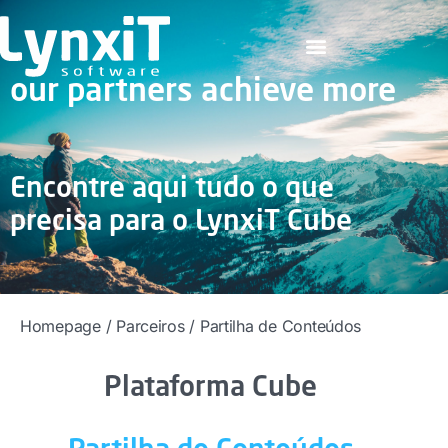
our partners achieve more
Encontre aqui tudo o que
precisa para o LynxiT Cube
Homepage
/
Parceiros
/
Partilha de Conteúdos
Plataforma Cube