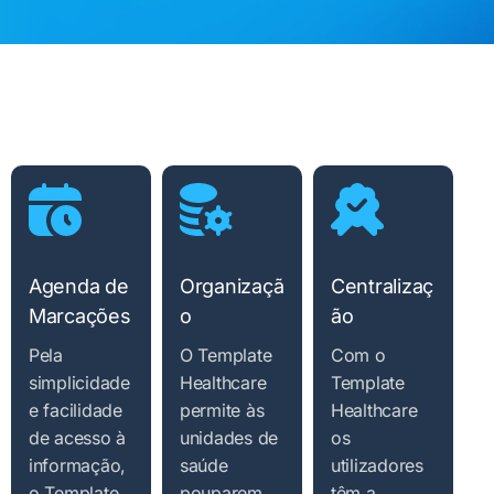
Organizaçã
Centralizaç
Integração
P
o
ão
C
O Template
E
Healthcare
O Template
Com o
permite a
Healthcare
Template
O
integração
permite às
Healthcare
H
total com
unidades de
os
a
sistemas de
saúde
utilizadores
p
armazename
pouparem
têm a