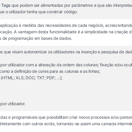
e
Tags
que podem ser alimentadas por parâmetros e que são interpreta
 o utilizador tenha que construir código.
 a aplicação à medida das necessidades de cada negócio, acrescentan
licação. A vantagem desta funcionalidade é a simplicidade na criação 
os de programação em bases de dados.
s que visam autonomizar os utilizadores na inserção e pesquisa de dad
por utilizador com a alteração da ordem das colunas; fixação e/ou ocu
como a definição de cores para as colunas e as linhas;
s (HTML; XLS; DOC; TXT; PDF; …);
or utilizador.
as e programáveis que possibilitam criar novos processos e/ou persona
iretamente com outros ecrãs, tornando-se assim uma camada intermédi