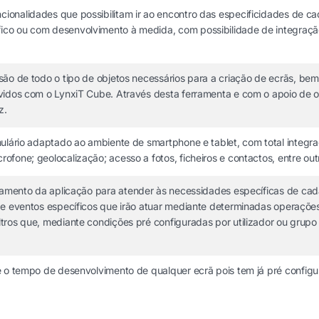
ionalidades que possibilitam ir ao encontro das especificidades de c
o ou com desenvolvimento à medida, com possibilidade de integração c
ão de todo o tipo de objetos necessários para a criação de ecrãs, bem
lvidos com o LynxiT Cube. Através desta ferramenta e com o apoio de 
z.
mulário adaptado ao ambiente de smartphone e tablet, com total integr
fone; geolocalização; acesso a fotos, ficheiros e contactos, entre out
tamento da aplicação para atender às necessidades específicas de cad
 de eventos específicos que irão atuar mediante determinadas operaçõ
os que, mediante condições pré configuradas por utilizador ou grupo de 
e o tempo de desenvolvimento de qualquer ecrã pois tem já pré config