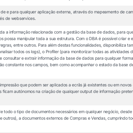
es de e para qualquer aplicação externa, através do mapeamento de cam
vés de webservices.
toda a informação relacionada com a gestão da base de dados, para qu
ssa manipular toda a sua estrutura. Com o DBA é possível criar e edi
 e regras, entre outros. Para além destas funcionalidades, disponibiliza t
lisar todos os logs), o Profiler (para monitorizar todas as atividades d
ente consultar e extrair informação da base de dados para qualquer forma
ação constante nos campos, bem como acompanhar o estado da base de
 impressão que podem ser aplicados a ecrãs já existentes ou em novos 
es ficam autónomos na criação de qualquer output de informação prete
 de todo o tipo de documentos necessários em qualquer negócio, desde
e outros), a documentos externos de Compras e Vendas, cumprindo toda