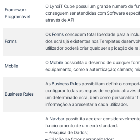
O LynxiT Cube possui um grande número de func
Framework
conseguem ser atendidas com Software específic
Programável
através de API.
Os
Forms
concedem total liberdade para a inclus
Forms
dos ecrãs já existentes nos Templates desenvo
utilizador poderá criar qualquer aplicação de rai
O
Mobile
possibilita o desenho de qualquer for
Mobile
equipamento, como a autenticação; câmara; micro
As
Business Rules
possibilitam definir o compor
configurar todas as regras de negócio através
Business Rules
um determinado ecrã, bem como personalizar filtr
informação a apresentar a cada utilizador.
A
Navbar
possibilita acelerar consideravelment
funcionamento de um ecrã standard:
– Pesquisa de Dados;
– Criação de filtros personalizados;