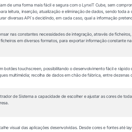
rajam de uma forma mais fácil e segura com o LynxiT Cube, sem compro
para leitura, inserção, atualização e eliminação de dados, sendo toda a
ar diversas API´s decidindo, em cada caso, qual a informação pretende
nsar nas constantes necessidades de integração, através de ficheiros
de ficheiros em diversos formatos, para exportar informação constante 
 botões touchscreen, possibilitando o desenvolvimento fácil e rápido 
sques multimédia; recolha de dados em chão de fábrica, entre dezenas 
trador de Sistema a capacidade de escolher e ajustar as cores de toda
resa.
talhe visual das aplicações desenvolvidas. Desde cores e fontes até lay