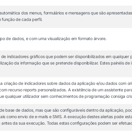
o automática dos menus, formulários e mensagens que são apresentadas a
 função de cada perfil.
 tipo de dados, e com uma visualização em formato árvore.
 de indicadores gráficos que podem ser disponibilizados em qualquer pa
ualização da informação que se pretende disponibilizar. Estes painéis de
na criação de indicadores sobre dados da aplicação e/ou dados com orig
com recurso reports personalizados. A existência de um assistente par
que qualquer utilizador sem conhecimentos de programação consiga cria
e base de dados, mas que são configuráveis dentro da aplicação, po
ais como envio de e-mails e SMS. A execução destes alertas pode esta
s antes da sua execução. Todas estas configurações podem ser efetuada