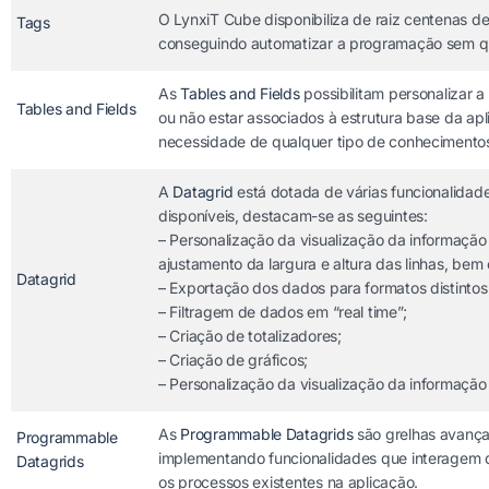
O LynxiT Cube disponibiliza de raiz centenas d
Tags
conseguindo automatizar a programação sem que
As
Tables and Fields
possibilitam personalizar
Tables and Fields
ou não estar associados à estrutura base da ap
necessidade de qualquer tipo de conheciment
A
Datagrid
está dotada de várias funcionalidade
disponíveis, destacam-se as seguintes:
– Personalização da visualização da informação 
ajustamento da largura e altura das linhas, bem 
Datagrid
– Exportação dos dados para formatos distinto
– Filtragem de dados em “real time”;
– Criação de totalizadores;
– Criação de gráficos;
– Personalização da visualização da informação p
As
Programmable Datagrids
são grelhas avançad
Programmable
implementando funcionalidades que interagem d
Datagrids
os processos existentes na aplicação.