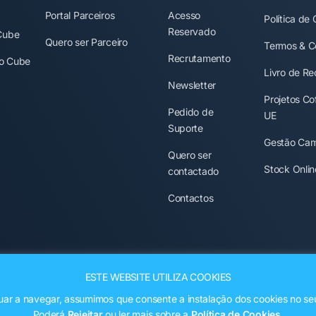
Portal Parceiros
Acesso
Política de
Reservado
Cube
Quero ser Parceiro
Termos & C
Recrutamento
o Cube
Livro de R
Newsletter
Projetos Co
Pedido de
UE
Suporte
Gestão Ca
Quero ser
Stock Onli
contactado
Contactos
ESTE WEBSITE UTILIZA COOKIES
uar a navegar, assumimos que consente a instalação dos cookies no se
Poderá
Rejeitar
ou ler mais sobre a
Política de Cookies
.