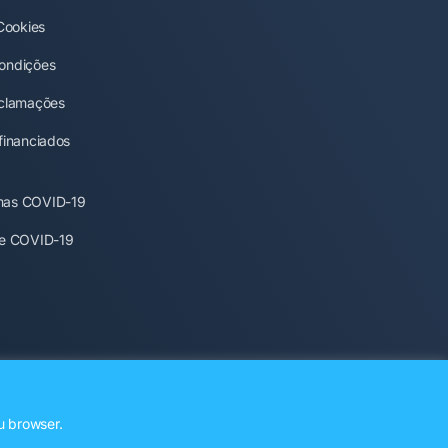
 Cookies
ondições
eclamações
financiados
mas COVID-19
ne COVID-19
u browser.