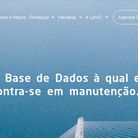
Agendar 
anos e Preços
Formação
Parceiros
A LynxiT
 Base de Dados à qual 
ontra-se em manutenção.