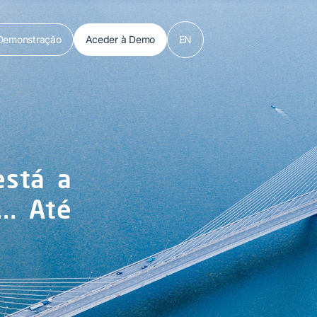
Demonstração
Aceder à Demo
EN
está a
.. Até